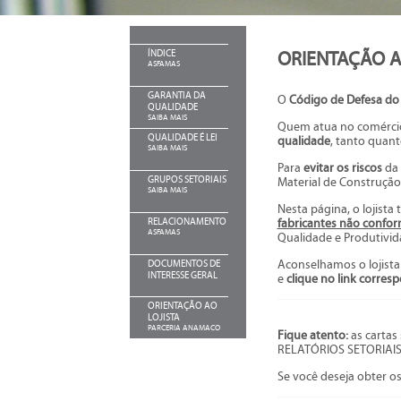
ÍNDICE
ORIENTAÇÃO A
ASFAMAS
GARANTIA DA
O
Código de Defesa d
QUALIDADE
SAIBA MAIS
Quem atua no comércio 
QUALIDADE É LEI
qualidade
, tanto quan
SAIBA MAIS
Para
evitar os riscos
da 
GRUPOS SETORIAIS
Material de Construçã
SAIBA MAIS
Nesta página, o lojista
RELACIONAMENTO
fabricantes não confo
ASFAMAS
Qualidade e Produtivid
DOCUMENTOS DE
Aconselhamos o lojista
INTERESSE GERAL
e
clique no link corres
ORIENTAÇÃO AO
LOJISTA
PARCERIA ANAMACO
Fique atento:
as cartas
RELATÓRIOS SETORIAIS
Se você deseja obter 