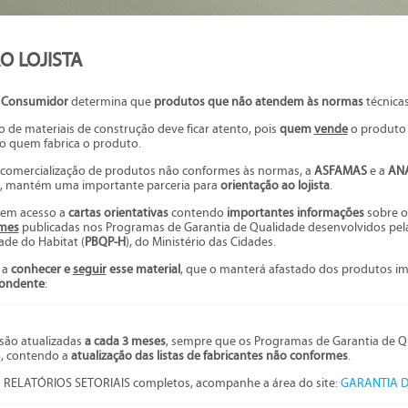
O LOJISTA
o Consumidor
determina que
produtos que não atendem às normas
técnica
de materiais de construção deve ficar atento, pois
quem
vende
o produto
to quem fabrica o produto.
comercialização de produtos não conformes às normas, a
ASFAMAS
e a
AN
o, mantém uma importante parceria para
orientação ao lojista
.
 tem acesso a
cartas orientativas
contendo
importantes informações
sobre o
rmes
publicadas nos Programas de Garantia de Qualidade desenvolvidos pel
ade do Habitat (
PBQP-H
), do Ministério das Cidades.
 a
conhecer e
seguir
esse material
, que o manterá afastado dos produtos i
pondente
:
 são atualizadas
a cada 3 meses
, sempre que os Programas de Garantia de 
, contendo a
atualização das listas de fabricantes não conformes
.
os RELATÓRIOS SETORIAIS completos, acompanhe a área do site:
GARANTIA 